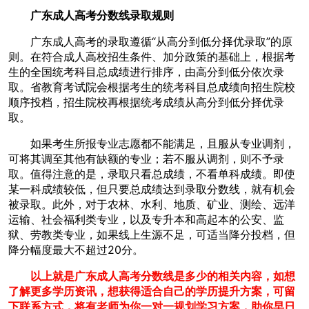
广东成人高考分数线
录取规则
广东成人高考的录取遵循“从高分到低分择优录取”的原
则。在符合成人高校招生条件、加分政策的基础上，根据考
生的全国统考科目总成绩进行排序，由高分到低分依次录
取。省教育考试院会根据考生的统考科目总成绩向招生院校
顺序投档，招生院校再根据统考成绩从高分到低分择优录
取。
如果考生所报专业志愿都不能满足，且服从专业调剂，
可将其调至其他有缺额的专业；若不服从调剂，则不予录
取。值得注意的是，录取只看总成绩，不看单科成绩。即使
某一科成绩较低，但只要总成绩达到录取分数线，就有机会
被录取。此外，对于农林、水利、地质、矿业、测绘、远洋
运输、社会福利类专业，以及专升本和高起本的公安、监
狱、劳教类专业，如果线上生源不足，可适当降分投档，但
降分幅度最大不超过20分。
以上就是
广东成人高考分数线是多少
的相关内容，如想
了解更多学历资讯，想获得适合自己的学历提升方案，可留
下联系方式，将有老师为你一对一规划学习方案，助你早日