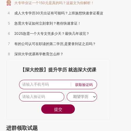
大专毕业证一个150元是真的吗？这篇文为你解析！
4
成人大专学历30天出证有可能吗？上班族想快速拿证看这
5
里！
急需大专证如何立刻拿到？教你快速拿证！
6
2025急需一个大专文凭多少天？最快几年读完？
7
有的公司认可在职读的第二学历,是要拿到证之后吗？
8
深圳大学优课再学教育怎么样？
【深大控股】提升学历 就选深大优课
获取验证码
提交
进群领取试题