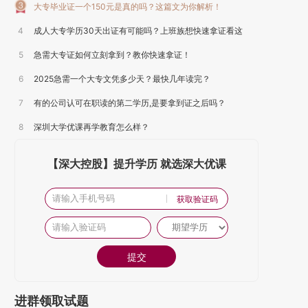
大专毕业证一个150元是真的吗？这篇文为你解析！
4
成人大专学历30天出证有可能吗？上班族想快速拿证看这
5
里！
急需大专证如何立刻拿到？教你快速拿证！
6
2025急需一个大专文凭多少天？最快几年读完？
7
有的公司认可在职读的第二学历,是要拿到证之后吗？
8
深圳大学优课再学教育怎么样？
【深大控股】提升学历 就选深大优课
获取验证码
提交
进群领取试题