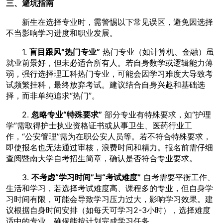
三、避坑指南
新生在选择专业时，需警惕以下常见误区，避免因选择
不当影响学习进度和职业发展。
1.
盲目跟风“热门专业”
热门专业（如计算机、金融）虽
就业前景好，但未必适合所有人。若自身数学或逻辑能力薄
弱，强行选择理工科热门专业，可能会因学习难度大导致考
试频繁挂科，最终放弃考试。建议结合自身兴趣和基础选
择，而非单纯追求“热门”。
2.
忽略专业“特殊要求”
部分专业有特殊要求，如“护理
学”需取得护士执业资格证书或从事卫生、医药行业工
作，“公安管理”需为在职公安人员等。若不符合特殊要求，
即使报名也无法通过审核，浪费时间和精力。报名前需仔细
查阅暨南大学自考招生简章，确认是否符合专业要求。
3.
不考虑“学习时间”与“考试难度”
自考需要平衡工作、
生活和学习，若选择考试难度高、课程多的专业，但自身学
习时间有限，可能会导致学习压力过大，影响学习效果。建
议根据自身时间安排（如每天可学习2-3小时），选择难度
适中的专业，确保能按计划完成学习任务。