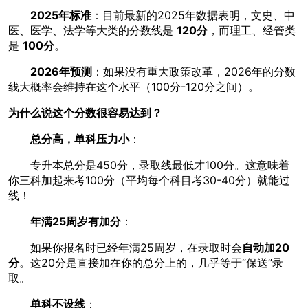
2025年标准
：目前最新的2025年数据表明，文史、中
医、医学、法学等大类的分数线是
120分
，而理工、经管类
是
100分
。
2026年预测
：如果没有重大政策改革，2026年的分数
线大概率会维持在这个水平（100分-120分之间）。
为什么说这个分数很容易达到？
总分高，单科压力小
：
专升本总分是450分，录取线最低才100分。这意味着
你三科加起来考100分（平均每个科目考30-40分）就能过
线！
年满25周岁有加分
：
如果你报名时已经年满25周岁，在录取时会
自动加20
分
。这20分是直接加在你的总分上的，几乎等于“保送”录
取。
单科不设线
：