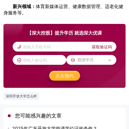
新兴领域：
体育新媒体运营、健康数据管理、适老化健
身服务等。
【深大控股】提升学历 就选深大优课
获取验证码
点击预约
深圳开放大学怎么样
您可能感兴趣的文章
2025年广东开放大学申请学位证的条件？