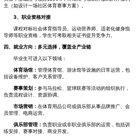
主（如设计一场社区体育赛事方案）。
3、职业资格对接
课程对标社会体育指导员、运动营养师、适老化健身指
导师等职业资格，学生可考取相关证书提升竞争力。
四、就业方向：多元选择，覆盖全产业链
毕业生可进入以下领域：
体育场馆：
管理体育馆、游泳馆等设施的日常运营，包
括设备维护、客户关系管理。
赛事策划：
参与马拉松、篮球联赛等活动的组织执行，
负责流程设计、资源协调。
市场营销：
在体育用品公司或俱乐部从事品牌推广、会
员管理、电商运营。
俱乐部管理：
负责职业或非职业俱乐部的运营，包括训
练安排、赛事对接、商业开发。