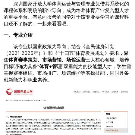
深圳国家开放大学体育运营与管理专业凭借其系统化的
课程体系和明确的职业导向，成为培养体育产业复合型人才
的重要平台。有意向报考的同学对于该专业要学习的课程科
目还不了解的，一起来看看吧。
一、
专业介绍
该专业以国家政策为导向，结合《全民健身计划
（2021-2025年）》和《“十四五”体育发展规划》要求，聚
焦
体育赛事策划、市场营销、场馆运营
三大核心领域。培养
目标明确为具备“
体育+管理
”双重能力的技能型人才，学生需
掌握赛事组织、市场推广、场馆维护等实操技能，同时具备
创新能力和职业素养。