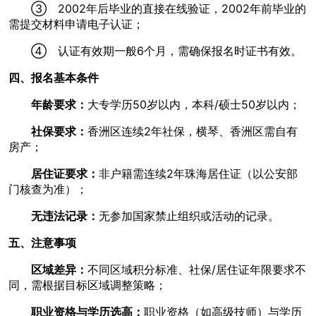

③ 2002年后毕业的直接在线验证，2002年前毕业的
需提交材料申请电子认证；
网络不给力，请刷新重试
④ 认证有效期一般6个月，需确保报名时证书有效。
四、报名基本条件
年龄要求：
大专学历50岁以内，本科/硕士50岁以内；
社保要求：
香洲区连续2年社保，横琴、香洲区需自有
房产；
居住证要求：
非户籍需连续2年珠海居住证（以公安部
门核查为准）；
无违法记录：
无参加国家禁止组织或活动的记录。
五、注意事项
区域差异：
不同区域积分标准、社保/居住证年限要求不
同，需根据目标区域调整策略；
职业资格与学历选高：
职业资格（如高级技师）与学历